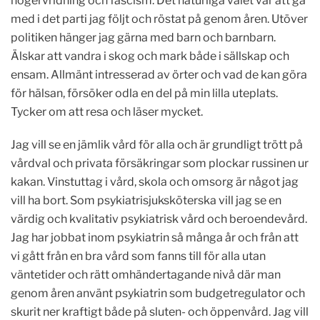
högervridning och fascism. Det naturliga valet var att gå
med i det parti jag följt och röstat på genom åren. Utöver
politiken hänger jag gärna med barn och barnbarn.
Älskar att vandra i skog och mark både i sällskap och
ensam. Allmänt intresserad av örter och vad de kan göra
för hälsan, försöker odla en del på min lilla uteplats.
Tycker om att resa och läser mycket.
Jag vill se en jämlik vård för alla och är grundligt trött på
vårdval och privata försäkringar som plockar russinen ur
kakan. Vinstuttag i vård, skola och omsorg är något jag
vill ha bort. Som psykiatrisjuksköterska vill jag se en
värdig och kvalitativ psykiatrisk vård och beroendevård.
Jag har jobbat inom psykiatrin så många år och från att
vi gått från en bra vård som fanns till för alla utan
väntetider och rätt omhändertagande nivå där man
genom åren använt psykiatrin som budgetregulator och
skurit ner kraftigt både på sluten- och öppenvård. Jag vill