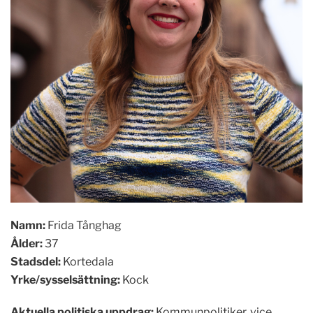
Namn
:
Frida Tånghag
Ålder
:
37
Stadsdel
:
Kortedala
Yrke/sysselsättning:
Kock
Aktuella politiska uppdrag:
Kommunpolitiker, vice