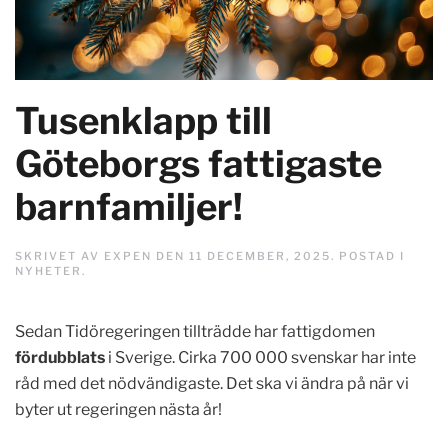
Tusenklapp till
Göteborgs fattigaste
barnfamiljer!
SKRIVET AV
EXPEN
DEN
11 DECEMBER, 2025
. POSTAD I
NYHETER
.
Sedan Tidöregeringen tillträdde har fattigdomen
fördubblats
i Sverige. Cirka 700 000 svenskar har inte
råd med det nödvändigaste. Det ska vi ändra på när vi
byter ut regeringen nästa år!