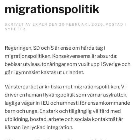
migrationspolitik
SKRIVET AV
EXPEN
DEN
20 FEBRUARI, 2026
. POSTAD I
NYHETER
.
Regeringen, SD och S är ense om hårda tag i
migrationspolitiken. Konsekvenserna är absurda:
bebisar utvisas, tonåringar som vuxit upp i Sverige och
går i gymnasiet kastas ut ur landet.
Vänsterpartiet är kritiska mot migrationspolitiken. Vi
driver en human flyktingpolitik som värnar asylrätten,
lagliga vägar in i EU och amnesti för ensamkommande
barn och unga. En stark och tillgänglig välfärd med
utbildning, bostad, arbete och sociala kontaktnät är
kärnan i en lyckad integration.