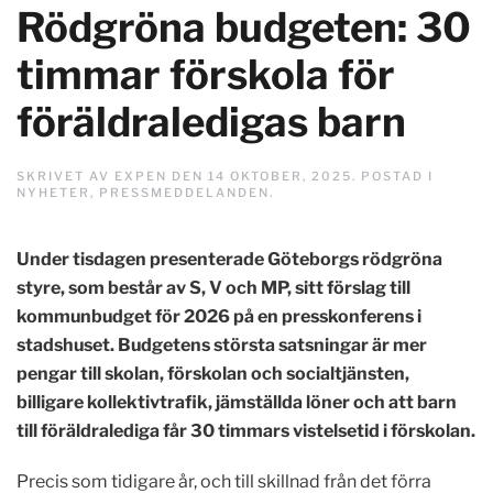
Rödgröna budgeten: 30
timmar förskola för
föräldraledigas barn
SKRIVET AV
EXPEN
DEN
14 OKTOBER, 2025
. POSTAD I
NYHETER
,
PRESSMEDDELANDEN
.
Under tisdagen presenterade Göteborgs rödgröna
styre, som består av S, V och MP, sitt förslag till
kommunbudget för 2026 på en presskonferens i
stadshuset. Budgetens största satsningar är mer
pengar till skolan, förskolan och socialtjänsten,
billigare kollektivtrafik, jämställda löner och att barn
till föräldralediga får 30 timmars vistelsetid i förskolan.
Precis som tidigare år, och till skillnad från det förra