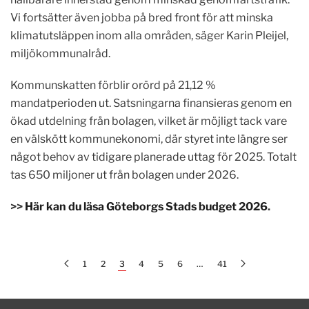
Vi fortsätter även jobba på bred front för att minska
klimatutsläppen inom alla områden, säger Karin Pleijel,
miljökommunalråd.
Kommunskatten förblir orörd på 21,12 %
mandatperioden ut. Satsningarna finansieras genom en
ökad utdelning från bolagen, vilket är möjligt tack vare
en välskött kommunekonomi, där styret inte längre ser
något behov av tidigare planerade uttag för 2025. Totalt
tas 650 miljoner ut från bolagen under 2026.
>>
Här kan du läsa Göteborgs Stads budget 2026
.
1
2
3
4
5
6
…
41