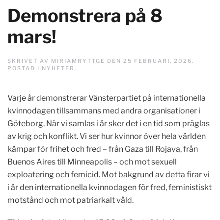
Demonstrera på 8
mars!
SKRIVET AV
MIRIAMRYTTGE
DEN
25 FEBRUARI, 2026
.
POSTAD I
NYHETER
.
Varje år demonstrerar Vänsterpartiet på internationella
kvinnodagen tillsammans med andra organisationer i
Göteborg. När vi samlas i år sker det i en tid som präglas
av krig och konflikt. Vi ser hur kvinnor över hela världen
kämpar för frihet och fred – från Gaza till Rojava, från
Buenos Aires till Minneapolis – och mot sexuell
exploatering och femicid. Mot bakgrund av detta firar vi
i år den internationella kvinnodagen för fred, feministiskt
motstånd och mot patriarkalt våld.