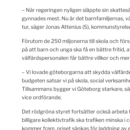
– När regeringen nyligen släppte sin skattes
gynnades mest. Nu är det barnfamiljernas, v
tur, säger Jonas Attenius (S), kommunstyrel
Förutom de 250 miljonerna till skola och förs
på att barn och unga ska få en bättre fritid, a
välfärdspersonalen får bättre villkor och mer 
– Vi lovade göteborgarna att skydda välfärd
budgeten satsar vi på skola, social verksamh
Tillsammans bygger vi Göteborg starkare, s
vice ordförande.
Det rödgröna styret fortsätter också arbeta f
billigare kollektivtrafik ska trafiken minska i
kommer fram, priset sänkas för laddning av e