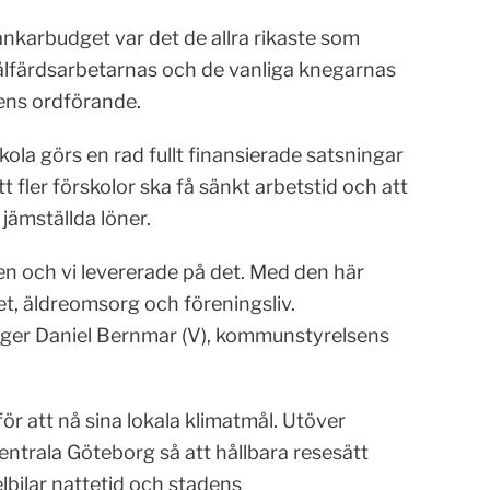
änkarbudget var det de allra rikaste som
älfärdsarbetarnas och de vanliga knegarnas
sens ordförande.
kola görs en rad fullt finansierade satsningar
tt fler förskolor ska få sänkt arbetstid och att
jämställda löner.
en och vi levererade på det. Med den här
et, äldreomsorg och föreningsliv.
äger Daniel Bernmar (V), kommunstyrelsens
ör att nå sina lokala klimatmål. Utöver
 centrala Göteborg så att hållbara resesätt
lbilar nattetid och stadens