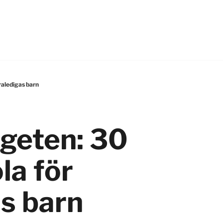
raledigas barn
geten: 30
la för
as barn