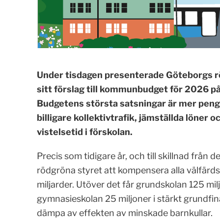
Under tisdagen presenterade Göteborgs rö
sitt förslag till kommunbudget för 2026 p
Budgetens största satsningar är mer pengar
billigare kollektivtrafik, jämställda löner o
vistelsetid i förskolan.
Precis som tidigare år, och till skillnad från d
rödgröna styret att kompensera alla välfärdsv
miljarder. Utöver det får grundskolan 125 mil
gymnasieskolan 25 miljoner i stärkt grundfina
dämpa av effekten av minskade barnkullar.