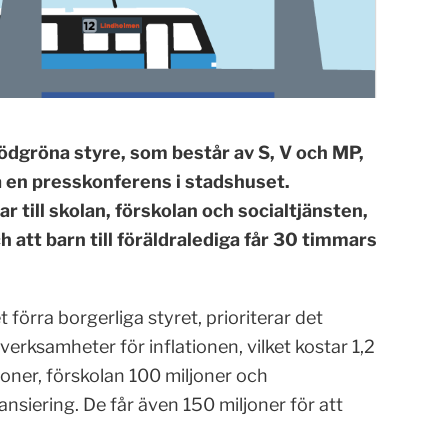
dgröna styre, som består av S, V och MP,
å en presskonferens i stadshuset.
 till skolan, förskolan och socialtjänsten,
ch att barn till föräldralediga får 30 timmars
et förra borgerliga styret, prioriterar det
erksamheter för inflationen, vilket kostar 1,2
joner, förskolan 100 miljoner och
nsiering. De får även 150 miljoner för att